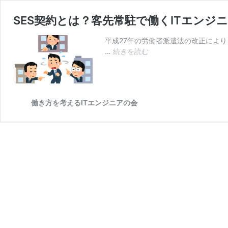
SES契約とは？客先常駐で働くITエンジ
平成27年の労働者派遣法の改正により
SES
…
続きを読む
契
約
と
は？
働き方を考えるITエンジニアの会
客
先
常
駐
で
働
く
IT
エ
ン
ジ
ニ