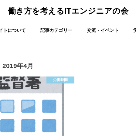
働き方を考えるITエンジニアの会
イトについて
記事カテゴリー
交流・イベント
労働時間
賃金
請負構造
客先常駐
メンタルヘルス
人材育成
裁量労働
統計
法律
産業課題
情報サービス
その他
2019年4月
労働時間