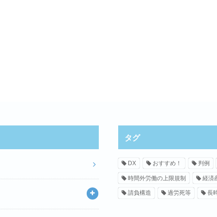
タグ
DX
おすすめ！
判例
時間外労働の上限規制
経済
請負構造
過労死等
長