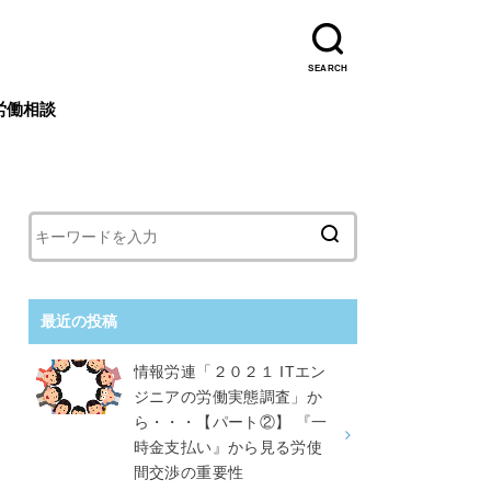
SEARCH
労働相談
最近の投稿
情報労連「２０２１ ITエン
ジニアの労働実態調査」か
ら・・・【パート②】 『一
時金支払い』から見る労使
間交渉の重要性