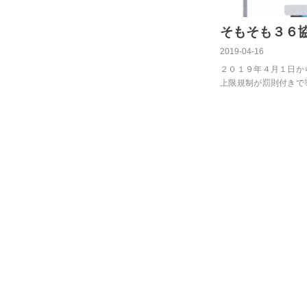
そもそも３６
2019-04-16
２０１９年４月１日か
上限規制が罰則付きで