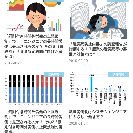
「罰則付き時間外労働の上限規
制」でＩＴエンジニアの長時間労
「過労死防止白書」の調査報告が
働は是正されるのか？ その３（最
指摘するＩＴ産業の過労死等の要
終回）「３６協定締結に向けた留
因と対策とは？
意点」
2019-02-19
2019-02-25
労働時間
労働時間
「罰則付き時間外労働の上限規
裁量労働制はシステムエンジニア
制」でＩＴエンジニアの長時間労
にふさしい働き方？
働は是正されるのか？ その2「罰
2019-01-24
則付き時間外労働の上限規制の留
意点」