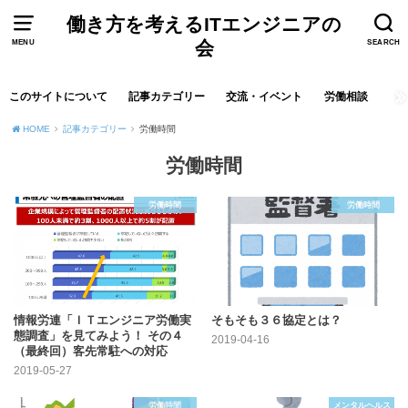
働き方を考えるITエンジニアの
会
MENU
SEARCH
このサイトについて
記事カテゴリー
交流・イベント
労働相談
HOME
記事カテゴリー
労働時間
労働時間
労働時間
労働時間
情報労連「ＩＴエンジニア労働実
そもそも３６協定とは？
態調査」を見てみよう！ その４
2019-04-16
（最終回）客先常駐への対応
2019-05-27
労働時間
メンタルヘルス